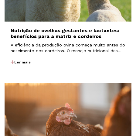
Nutrição de ovelhas gestantes e lactantes:
benefícios para a matriz e cordeiros
A eficiência da produção ovina começa muito antes do
nascimento dos cordeiros. O manejo nutricional das
matrizes durante a gestação e a lactação exerce
influência direta sobre a fertilidade, o desenvolvimento
Ler mais
fetal, a produção de colostro e leite, além do…