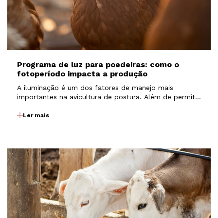
Programa de luz para poedeiras: como o
fotoperíodo impacta a produção
A iluminação é um dos fatores de manejo mais
importantes na avicultura de postura. Além de permitir
que as aves realizem atividades como alimentação e
consumo de água, a luz atua diretamente sobre
Ler mais
mecanismos fisiológicos que regulam o
desenvolvimento e…