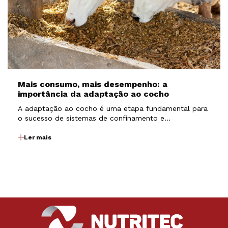
Mais consumo, mais desempenho: a
importância da adaptação ao cocho
A adaptação ao cocho é uma etapa fundamental para
o sucesso de sistemas de confinamento e
semiconfinamento. É nesse período que os animais
passam por uma transição nutricional, saindo de dietas
Ler mais
com maior participação de volumosos para dietas
mais concentradas…