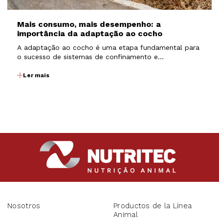
Mais consumo, mais desempenho: a
importância da adaptação ao cocho
A adaptação ao cocho é uma etapa fundamental para
o sucesso de sistemas de confinamento e
semiconfinamento. É nesse período que os animais
passam por uma transição nutricional, saindo de dietas
Ler mais
com maior participação de volumosos para dietas
mais concentradas…
Nosotros
Productos de la Línea
Animal