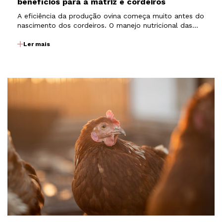
benefícios para a matriz e cordeiros
A eficiência da produção ovina começa muito antes do
nascimento dos cordeiros. O manejo nutricional das
matrizes durante a gestação e a lactação exerce
influência direta sobre a fertilidade, o desenvolvimento
Ler mais
fetal, a produção de colostro e leite, além do…