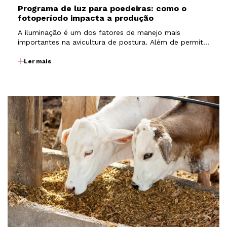
Programa de luz para poedeiras: como o
fotoperíodo impacta a produção
A iluminação é um dos fatores de manejo mais
importantes na avicultura de postura. Além de permitir
que as aves realizem atividades como alimentação e
consumo de água, a luz atua diretamente sobre
Ler mais
mecanismos fisiológicos que regulam o
desenvolvimento e…