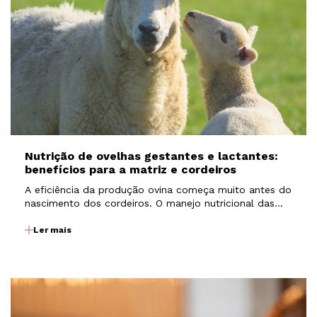
Nutrição de ovelhas gestantes e lactantes:
benefícios para a matriz e cordeiros
A eficiência da produção ovina começa muito antes do
nascimento dos cordeiros. O manejo nutricional das
matrizes durante a gestação e a lactação exerce
influência direta sobre a fertilidade, o desenvolvimento
Ler mais
fetal, a produção de colostro e leite, além do…