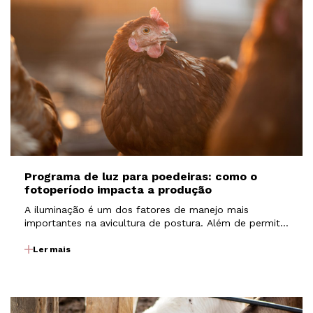
Programa de luz para poedeiras: como o
fotoperíodo impacta a produção
A iluminação é um dos fatores de manejo mais
importantes na avicultura de postura. Além de permitir
que as aves realizem atividades como alimentação e
consumo de água, a luz atua diretamente sobre
Ler mais
mecanismos fisiológicos que regulam o
desenvolvimento e…