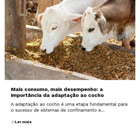
Mais consumo, mais desempenho: a
importância da adaptação ao cocho
A adaptação ao cocho é uma etapa fundamental para
o sucesso de sistemas de confinamento e
semiconfinamento. É nesse período que os animais
passam por uma transição nutricional, saindo de dietas
Ler mais
com maior participação de volumosos para dietas
mais concentradas…