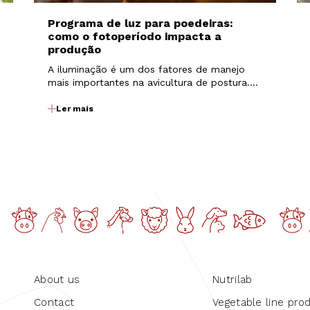
Programa de luz para poedeiras:
como o fotoperíodo impacta a
produção
A iluminação é um dos fatores de manejo
mais importantes na avicultura de postura.
Além de permitir que as aves realizem
atividades como alimentação e consumo de
Ler mais
água, a luz atua diretamente sobre
mecanismos fisiológicos que regulam o
desenvolvimento e…
About us
Nutrilab
Contact
Vegetable line pro