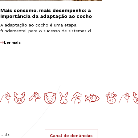
Mais consumo, mais desempenho: a
importância da adaptação ao cocho
A adaptação ao cocho é uma etapa
fundamental para o sucesso de sistemas de
confinamento e semiconfinamento. É nesse
período que os animais passam por uma
Ler mais
transição nutricional, saindo de dietas com
maior participação de volumosos para dietas
mais concentradas…
ducts
Canal de denúncias