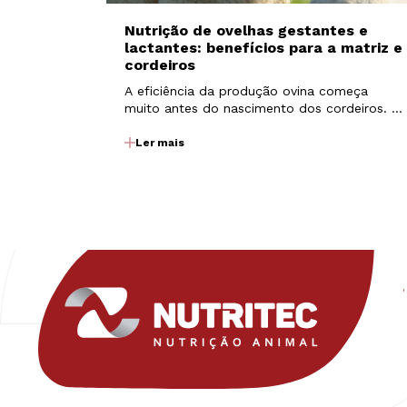
Nutrição de ovelhas gestantes e
lactantes: benefícios para a matriz e
cordeiros
A eficiência da produção ovina começa
muito antes do nascimento dos cordeiros. O
manejo nutricional das matrizes durante a
gestação e a lactação exerce influência
Ler mais
direta sobre a fertilidade, o desenvolvimento
fetal, a produção de colostro e leite, além
do…